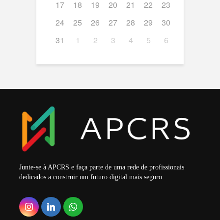
17
18
19
20
21
22
23
24
25
26
27
28
29
30
31
1
2
3
4
5
6
Junte-se à APCRS e faça parte de uma rede de profissionais
dedicados a construir um futuro digital mais seguro.