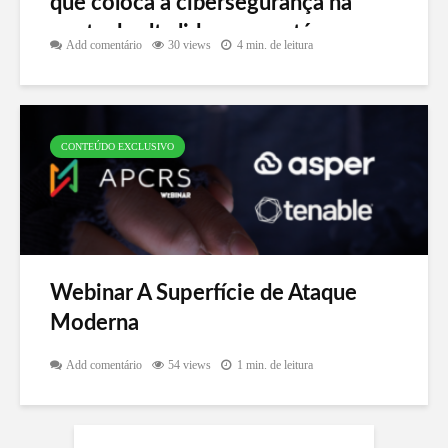
que coloca a cibersegurança na
pauta da alta liderança está
Add comentário
30 views
4 min. de leitura
chegando
CONTEÚDO EXCLUSIVO
Webinar A Superfície de Ataque
Moderna
Add comentário
54 views
1 min. de leitura