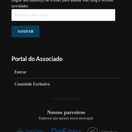
Digite seu endereço de e-mail para assinar este blog e receber
novidades.
Endereço
de
e-
mail
ASSINAR
Portal do Associado
Entrar
Conteúdo Exclusivo
Nossos parceiros
Empresas que apoiam nossa associação