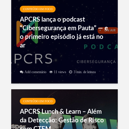
evento que coloca a
CONTEÚDO EM FOCO
cibersegurança na pauta da alta
APCRS lança o podcast
liderança está chegando
“Cibersegurança em Pauta” — e
o primeiro episódio já está no
ar
30 views
4 min. de leitura
Add comentário
11 views
3 min. de leitura
CONTEÚDO EM FOCO
APCRS Lunch & Learn – Além
da Detecção: Gestão de Risco