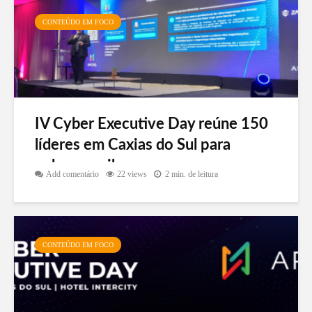
CONTEÚDO EM FOCO
IV Cyber Executive Day reúne 150
líderes em Caxias do Sul para
colocar a cibersegurança na
Add comentário
22 views
2 min. de leitura
linguagem do negócio
CONTEÚDO EM FOCO