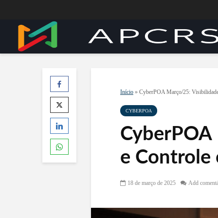
Início
»
CyberPOA Março/25: Visibilidade
CYBERPOA
CyberPOA M
e Controle
18 de março de 2025
Add comentá