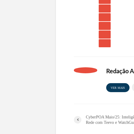
Redação 
VER MAIS
CyberPOA Maio/25: Inteligê
Rede com Teevo e WatchGu