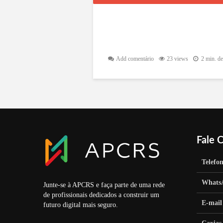
Add comentário
23 views
2 min. de
Fale 
Telefo
Whats
Junte-se à APCRS e faça parte de uma rede
de profissionais dedicados a construir um
E-mail
futuro digital mais seguro.