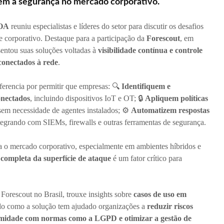
cem a segurança no mercado corporativo.
OA
reuniu especialistas e líderes do setor para discutir os desafios
e corporativo. Destaque para a participação da
Forescout
, em
sentou suas soluções voltadas à
visibilidade contínua e controle
conectados à rede
.
ferencia por permitir que empresas: 🔍
Identifiquem e
onectados
, incluindo dispositivos IoT e OT; 🔒
Apliquem políticas
 sem necessidade de agentes instalados; ⚙️
Automatizem respostas
ntegrando com SIEMs, firewalls e outras ferramentas de segurança.
a o mercado corporativo, especialmente em ambientes híbridos e
e completa da superfície de ataque
é um fator crítico para
 Forescout no Brasil, trouxe insights sobre
casos de uso em
do como a solução tem ajudado organizações a
reduzir riscos
ormidade com normas como a LGPD e otimizar a gestão de