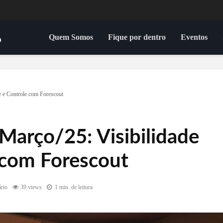
Quem Somos
Fique por dentro
Eventos
 e Controle com Forescout
arço/25: Visibilidade
 com Forescout
rio
39 views
1 min. de leitura