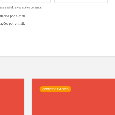
ara a próxima vez que eu comentar.
tários por e-mail.
ações por e-mail.
I
CONTEÚDO EM FOCO
V
C
y